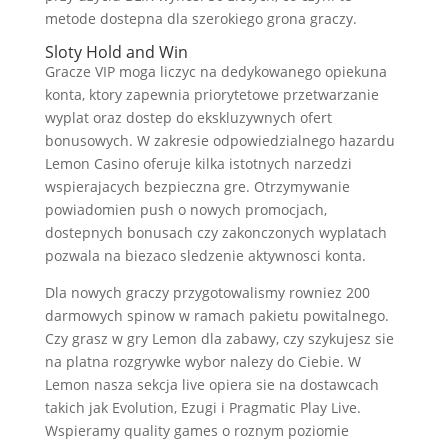
metode dostepna dla szerokiego grona graczy.
Sloty Hold and Win
Gracze VIP moga liczyc na dedykowanego opiekuna
konta, ktory zapewnia priorytetowe przetwarzanie
wyplat oraz dostep do ekskluzywnych ofert
bonusowych. W zakresie odpowiedzialnego hazardu
Lemon Casino oferuje kilka istotnych narzedzi
wspierajacych bezpieczna gre. Otrzymywanie
powiadomien push o nowych promocjach,
dostepnych bonusach czy zakonczonych wyplatach
pozwala na biezaco sledzenie aktywnosci konta.
Dla nowych graczy przygotowalismy rowniez 200
darmowych spinow w ramach pakietu powitalnego.
Czy grasz w gry Lemon dla zabawy, czy szykujesz sie
na platna rozgrywke wybor nalezy do Ciebie. W
Lemon nasza sekcja live opiera sie na dostawcach
takich jak Evolution, Ezugi i Pragmatic Play Live.
Wspieramy quality games o roznym poziomie