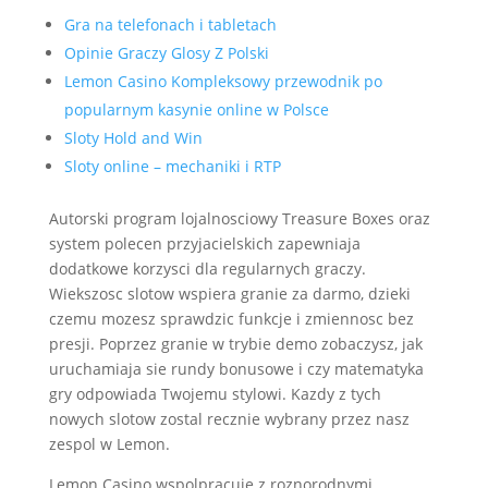
Gra na telefonach i tabletach
Opinie Graczy Glosy Z Polski
Lemon Casino Kompleksowy przewodnik po
popularnym kasynie online w Polsce
Sloty Hold and Win
Sloty online – mechaniki i RTP
Autorski program lojalnosciowy Treasure Boxes oraz
system polecen przyjacielskich zapewniaja
dodatkowe korzysci dla regularnych graczy.
Wiekszosc slotow wspiera granie za darmo, dzieki
czemu mozesz sprawdzic funkcje i zmiennosc bez
presji. Poprzez granie w trybie demo zobaczysz, jak
uruchamiaja sie rundy bonusowe i czy matematyka
gry odpowiada Twojemu stylowi. Kazdy z tych
nowych slotow zostal recznie wybrany przez nasz
zespol w Lemon.
Lemon Casino wspolpracuje z roznorodnymi,