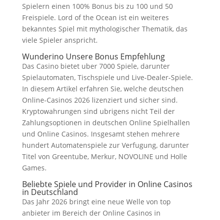
Spielern einen 100% Bonus bis zu 100 und 50
Freispiele. Lord of the Ocean ist ein weiteres
bekanntes Spiel mit mythologischer Thematik, das
viele Spieler anspricht.
Wunderino Unsere Bonus Empfehlung
Das Casino bietet uber 7000 Spiele, darunter
Spielautomaten, Tischspiele und Live-Dealer-Spiele.
In diesem Artikel erfahren Sie, welche deutschen
Online-Casinos 2026 lizenziert und sicher sind.
Kryptowahrungen sind ubrigens nicht Teil der
Zahlungsoptionen in deutschen Online Spielhallen
und Online Casinos. Insgesamt stehen mehrere
hundert Automatenspiele zur Verfugung, darunter
Titel von Greentube, Merkur, NOVOLINE und Holle
Games.
Beliebte Spiele und Provider in Online Casinos
in Deutschland
Das Jahr 2026 bringt eine neue Welle von top
anbieter im Bereich der Online Casinos in