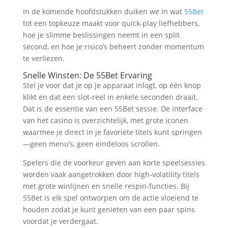
In de komende hoofdstukken duiken we in wat
55Bet
tot een topkeuze maakt voor quick‑play liefhebbers,
hoe je slimme beslissingen neemt in een split
second, en hoe je risico’s beheert zonder momentum
te verliezen.
Snelle Winsten: De 55Bet Ervaring
Stel je voor dat je op je apparaat inlogt, op één knop
klikt en dat een slot‑reel in enkele seconden draait.
Dat is de essentie van een 55Bet sessie. De interface
van het casino is overzichtelijk, met grote iconen
waarmee je direct in je favoriete titels kunt springen
—geen menu’s, geen eindeloos scrollen.
Spelers die de voorkeur geven aan korte speelsessies
worden vaak aangetrokken door high‑volatility titels
met grote winlijnen en snelle respin‑functies. Bij
55Bet is elk spel ontworpen om de actie vloeiend te
houden zodat je kunt genieten van een paar spins
voordat je verdergaat.