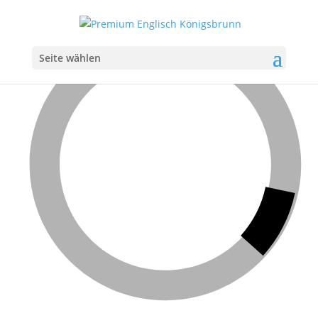
Seite wählen