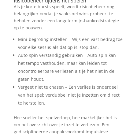
Risicobeheer tijdens het Spelen
Als je korte bursts speelt, wordt risicobeheer nog
belangrijker omdat je vaak snel wins probeert te
behalen zonder een langetermijn‑bankrollstrategie
op te bouwen.
Mini-begroting instellen – Wijs een vast bedrag toe
voor elke sessie; als dat op is, stop dan.
Auto‑spin verstandig gebruiken – Auto‑spin kan
het tempo vasthouden, maar kan leiden tot
oncontroleerbare verliezen als je het niet in de
gaten houdt.
Vergeet niet te chasen – Een verlies is onderdeel
van het spel; verdubbel niet je inzetten om direct
te herstellen.
Hoe sneller het spelverloop, hoe makkelijker het is
om het overzicht over je inzet te verliezen. Een
gedisciplineerde aanpak voorkomt impulsieve