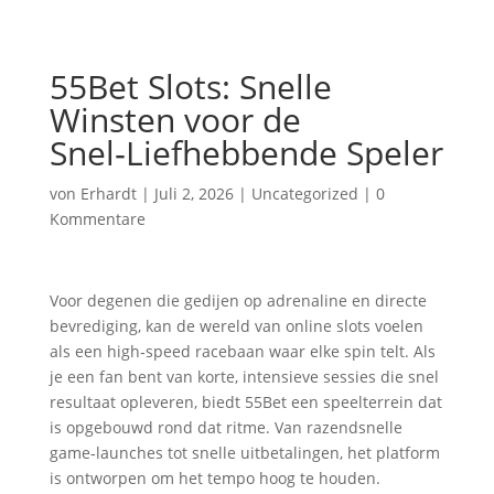
55Bet Slots: Snelle
Winsten voor de
Snel‑Liefhebbende Speler
von
Erhardt
|
Juli 2, 2026
|
Uncategorized
|
0
Kommentare
Voor degenen die gedijen op adrenaline en directe
bevrediging, kan de wereld van online slots voelen
als een high‑speed racebaan waar elke spin telt. Als
je een fan bent van korte, intensieve sessies die snel
resultaat opleveren, biedt 55Bet een speelterrein dat
is opgebouwd rond dat ritme. Van razendsnelle
game‑launches tot snelle uitbetalingen, het platform
is ontworpen om het tempo hoog te houden.