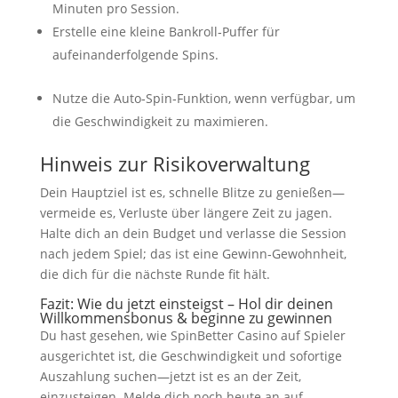
Minuten pro Session.
Erstelle eine kleine Bankroll‑Puffer für
aufeinanderfolgende Spins.
Nutze die Auto‑Spin‑Funktion, wenn verfügbar, um
die Geschwindigkeit zu maximieren.
Hinweis zur Risikoverwaltung
Dein Hauptziel ist es, schnelle Blitze zu genießen—
vermeide es, Verluste über längere Zeit zu jagen.
Halte dich an dein Budget und verlasse die Session
nach jedem Spiel; das ist eine Gewinn‑Gewohnheit,
die dich für die nächste Runde fit hält.
Fazit: Wie du jetzt einsteigst – Hol dir deinen
Willkommensbonus & beginne zu gewinnen
Du hast gesehen, wie SpinBetter Casino auf Spieler
ausgerichtet ist, die Geschwindigkeit und sofortige
Auszahlung suchen—jetzt ist es an der Zeit,
einzusteigen. Melde dich noch heute an auf