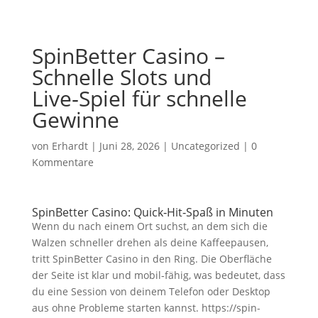
SpinBetter Casino –
Schnelle Slots und
Live‑Spiel für schnelle
Gewinne
von
Erhardt
|
Juni 28, 2026
|
Uncategorized
|
0
Kommentare
SpinBetter Casino: Quick‑Hit‑Spaß in Minuten
Wenn du nach einem Ort suchst, an dem sich die
Walzen schneller drehen als deine Kaffeepausen,
tritt SpinBetter Casino in den Ring. Die Oberfläche
der Seite ist klar und mobil‑fähig, was bedeutet, dass
du eine Session von deinem Telefon oder Desktop
aus ohne Probleme starten kannst. https://spin-