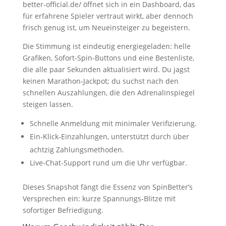
better-official.de/ öffnet sich in ein Dashboard, das
für erfahrene Spieler vertraut wirkt, aber dennoch
frisch genug ist, um Neueinsteiger zu begeistern.
Die Stimmung ist eindeutig energiegeladen: helle
Grafiken, Sofort‑Spin‑Buttons und eine Bestenliste,
die alle paar Sekunden aktualisiert wird. Du jagst
keinen Marathon‑Jackpot; du suchst nach den
schnellen Auszahlungen, die den Adrenalinspiegel
steigen lassen.
Schnelle Anmeldung mit minimaler Verifizierung.
Ein-Klick‑Einzahlungen, unterstützt durch über
achtzig Zahlungsmethoden.
Live‑Chat‑Support rund um die Uhr verfügbar.
Dieses Snapshot fängt die Essenz von SpinBetter’s
Versprechen ein: kurze Spannungs‑Blitze mit
sofortiger Befriedigung.