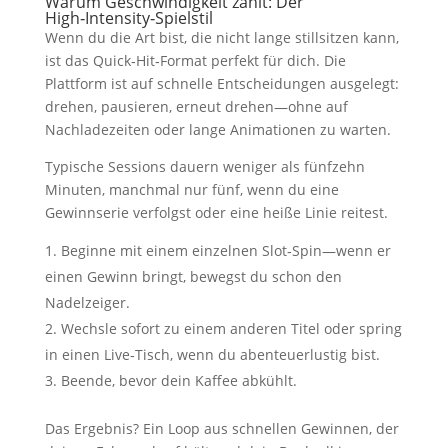
Warum Geschwindigkeit zählt: Der
High‑Intensity‑Spielstil
Wenn du die Art bist, die nicht lange stillsitzen kann,
ist das Quick‑Hit‑Format perfekt für dich. Die
Plattform ist auf schnelle Entscheidungen ausgelegt:
drehen, pausieren, erneut drehen—ohne auf
Nachladezeiten oder lange Animationen zu warten.
Typische Sessions dauern weniger als fünfzehn
Minuten, manchmal nur fünf, wenn du eine
Gewinnserie verfolgst oder eine heiße Linie reitest.
Beginne mit einem einzelnen Slot‑Spin—wenn er
einen Gewinn bringt, bewegst du schon den
Nadelzeiger.
Wechsle sofort zu einem anderen Titel oder spring
in einen Live‑Tisch, wenn du abenteuerlustig bist.
Beende, bevor dein Kaffee abkühlt.
Das Ergebnis? Ein Loop aus schnellen Gewinnen, der