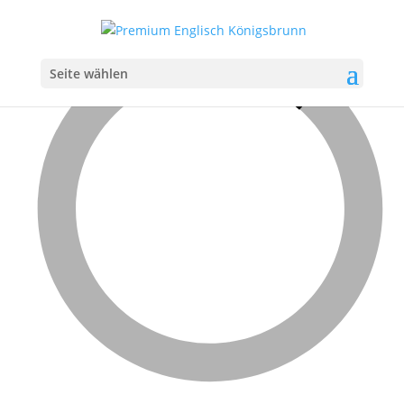
Seite wählen